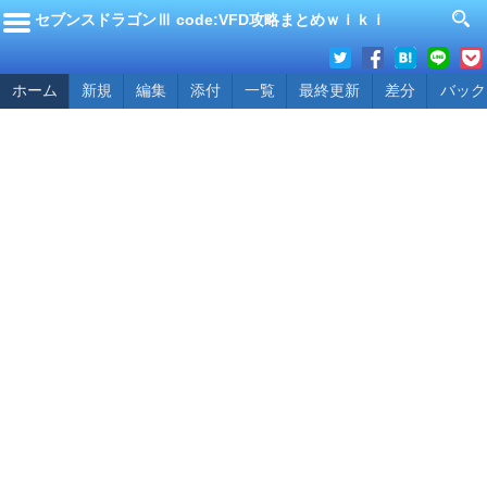
セブンスドラゴンⅢ code:VFD攻略まとめｗｉｋｉ
ホーム
新規
編集
添付
一覧
最終更新
差分
バック